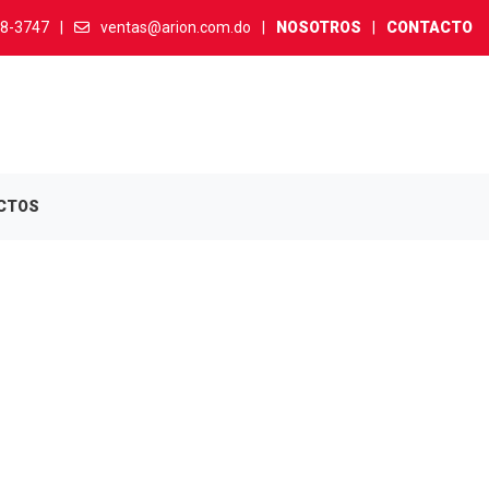
38-3747
|
ventas@arion.com.do
|
NOSOTROS
|
CONTACTO
CTOS