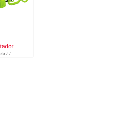
tador
elo
Z7