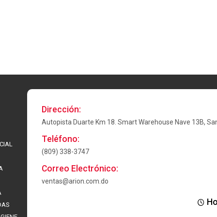
Dirección:
Autopista Duarte Km 18. Smart Warehouse Nave 13B, Sa
Teléfono:
CIAL
(809) 338-3747
Correo Electrónico:
A
ventas@arion.com.do
A
Ho
DAS
IGIENE