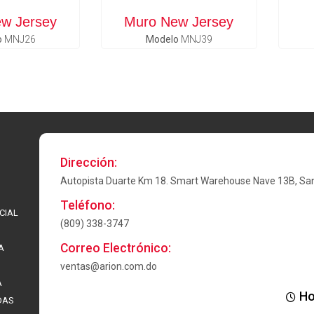
w Jersey
Muro New Jersey
o
MNJ26
Modelo
MNJ39
Dirección:
Autopista Duarte Km 18. Smart Warehouse Nave 13B, Sa
Teléfono:
CIAL
(809) 338-3747
Correo Electrónico:
A
ventas@arion.com.do
A
Ho
DAS