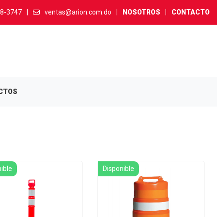
38-3747
|
ventas@arion.com.do
|
NOSOTROS
|
CONTACTO
CTOS
ible
Disponible