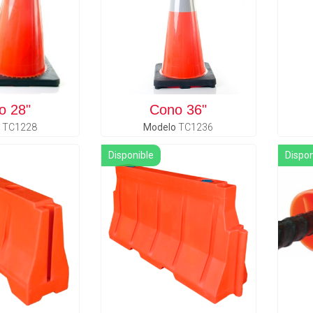
o 28"
Cono 36"
o
TC1228
Modelo
TC1236
Disponible
Dispon