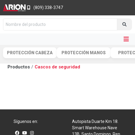
(809) 338-3747
PROTECCIÓN CABEZA
PROTECCIÓN MANOS
PROTEC
Productos
Cascos de seguridad
Síguenos en:
Autopista Duarte Km 18.
Smart Warehouse Nave
13B, Santo Domingo, Rep.